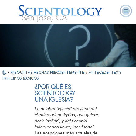
San Jose, CA
Acerca de
L. Ronald
¿Qué es
Ministros
Preguntas
Libros
Nosotros
Hubbard
Scientology?
Voluntarios
Frecuentes
»
PREGUNTAS HECHAS FRECUENTEMENTE
»
ANTECEDENTES Y
PRINCIPIOS BÁSICOS
¿POR QUÉ ES
SCIENTOLOGY
UNA IGLESIA?
La palabra “iglesia” proviene del
término griego kyrios, que quiere
decir “señor”, y del vocablo
indoeuropeo kewe, “ser fuerte”.
Las acepciones más actuales de