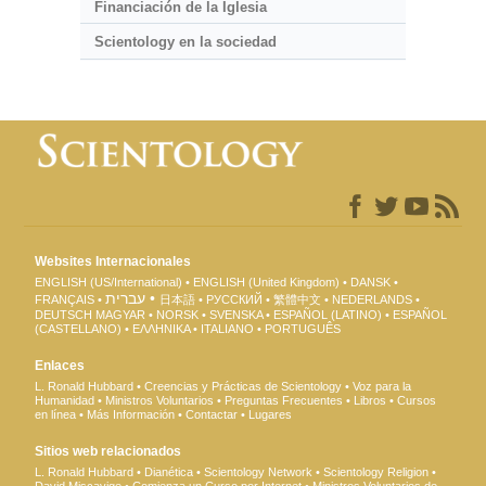
Financiación de la Iglesia
Scientology en la sociedad
Websites Internacionales
ENGLISH (US/International)
ENGLISH (United Kingdom)
DANSK
עברית
FRANÇAIS
日本語
РУССКИЙ
繁體中文
NEDERLANDS
DEUTSCH
MAGYAR
NORSK
SVENSKA
ESPAÑOL (LATINO)
ESPAÑOL
(CASTELLANO)
ΕΛΛΗΝΙΚA
ITALIANO
PORTUGUÊS
Enlaces
L. Ronald Hubbard
Creencias y Prácticas de Scientology
Voz para la
Humanidad
Ministros Voluntarios
Preguntas Frecuentes
Libros
Cursos
en línea
Más Información
Contactar
Lugares
Sitios web relacionados
L. Ronald Hubbard
Dianética
Scientology Network
Scientology Religion
David Miscavige
Comienza un Curso por Internet
Ministros Voluntarios de