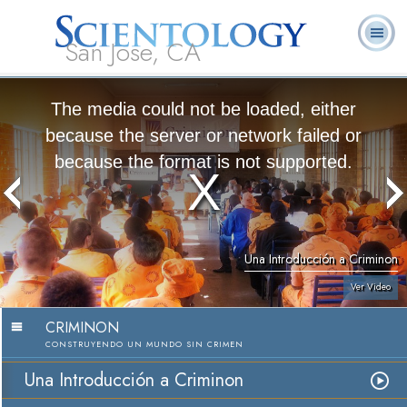
San Jose, CA
Acerca de
L. Ronald
¿Qué es
Ministros
Preguntas
Libros
Nosotros
Hubbard
Scientology?
Voluntarios
Frecuentes
The media could not be loaded, either
because the server or network failed or
because the format is not supported.
Una Introducción a Criminon
Ver Video
CRIMINON
CONSTRUYENDO UN MUNDO SIN CRIMEN
Una Introducción a Criminon