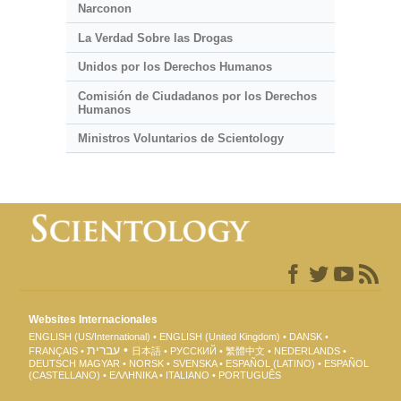
Narconon
La Verdad Sobre las Drogas
Unidos por los Derechos Humanos
Comisión de Ciudadanos por los Derechos
Humanos
Ministros Voluntarios de Scientology
Websites Internacionales
ENGLISH (US/International)
ENGLISH (United Kingdom)
DANSK
עברית
FRANÇAIS
日本語
РУССКИЙ
繁體中文
NEDERLANDS
DEUTSCH
MAGYAR
NORSK
SVENSKA
ESPAÑOL (LATINO)
ESPAÑOL
(CASTELLANO)
ΕΛΛΗΝΙΚA
ITALIANO
PORTUGUÊS