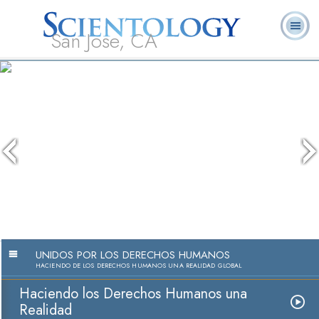
San Jose, CA
Acerca de
L. Ronald
¿Qué es
Ministros
Preguntas
Libros
Nosotros
Hubbard
Scientology?
Voluntarios
Frecuentes
UNIDOS POR LOS DERECHOS HUMANOS
HACIENDO DE LOS DERECHOS HUMANOS UNA REALIDAD GLOBAL
Haciendo los Derechos Humanos una
Realidad