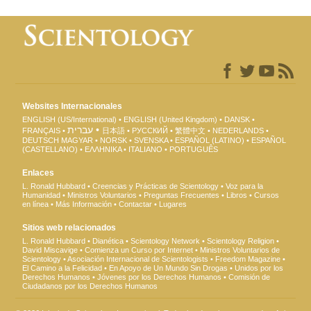
Websites Internacionales
ENGLISH (US/International)
ENGLISH (United Kingdom)
DANSK
עברית
FRANÇAIS
日本語
РУССКИЙ
繁體中文
NEDERLANDS
DEUTSCH
MAGYAR
NORSK
SVENSKA
ESPAÑOL (LATINO)
ESPAÑOL
(CASTELLANO)
ΕΛΛΗΝΙΚA
ITALIANO
PORTUGUÊS
Enlaces
L. Ronald Hubbard
Creencias y Prácticas de Scientology
Voz para la
Humanidad
Ministros Voluntarios
Preguntas Frecuentes
Libros
Cursos
en línea
Más Información
Contactar
Lugares
Sitios web relacionados
L. Ronald Hubbard
Dianética
Scientology Network
Scientology Religion
David Miscavige
Comienza un Curso por Internet
Ministros Voluntarios de
Scientology
Asociación Internacional de Scientologists
Freedom Magazine
El Camino a la Felicidad
En Apoyo de Un Mundo Sin Drogas
Unidos por los
Derechos Humanos
Jóvenes por los Derechos Humanos
Comisión de
Ciudadanos por los Derechos Humanos