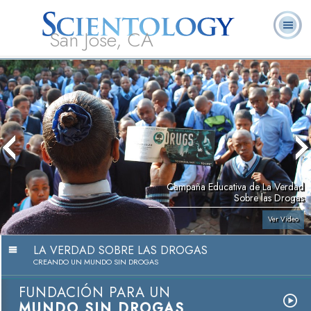
San Jose, CA
Acerca de
L. Ronald
¿Qué es
Ministros
Preguntas
Libros
Nosotros
Hubbard
Scientology?
Voluntarios
Frecuentes
Campaña Educativa de La Verdad
Sobre las Drogas
Ver Video
LA VERDAD SOBRE LAS DROGAS
CREANDO UN MUNDO SIN DROGAS
FUNDACIÓN PARA UN
MUNDO SIN DROGAS