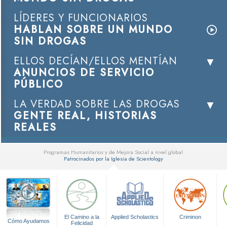
LÍDERES Y FUNCIONARIOS
HABLAN SOBRE UN MUNDO
SIN DROGAS
ELLOS DECÍAN/ELLOS MENTÍAN
ANUNCIOS DE SERVICIO
PÚBLICO
LA VERDAD SOBRE LAS DROGAS
GENTE REAL, HISTORIAS
REALES
Programas Humanitarios y de Mejora Social a nivel global
Patrocinados por la Iglesia de Scientology
▼
El Camino a la
Applied Scholastics
Criminon
Cómo Ayudamos
Felicidad