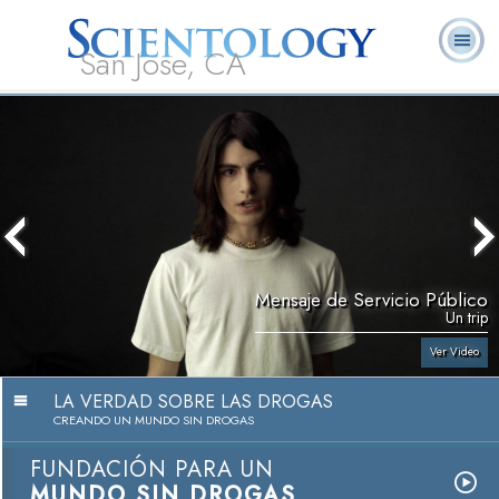
San Jose, CA
Acerca de
L. Ronald
¿Qué es
Ministros
Preguntas
Libros
Nosotros
Hubbard
Scientology?
Voluntarios
Frecuentes
Mensaje de Servicio Público
Un trip
Ver Video
LA VERDAD SOBRE LAS DROGAS
CREANDO UN MUNDO SIN DROGAS
FUNDACIÓN PARA UN
MUNDO SIN DROGAS