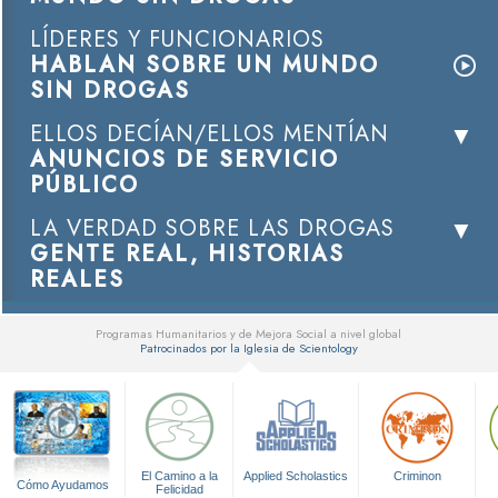
LÍDERES Y FUNCIONARIOS
HABLAN SOBRE UN MUNDO
SIN DROGAS
ELLOS DECÍAN/ELLOS MENTÍAN
ANUNCIOS DE SERVICIO
PÚBLICO
LA VERDAD SOBRE LAS DROGAS
GENTE REAL, HISTORIAS
REALES
Programas Humanitarios y de Mejora Social a nivel global
Patrocinados por la Iglesia de Scientology
▼
El Camino a la
Applied Scholastics
Criminon
Cómo Ayudamos
Felicidad