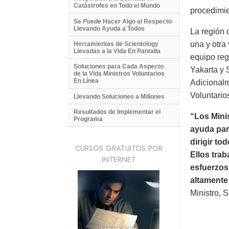
Catástrofes en Todo el Mundo
procedimie
Se
Puede
Hacer Algo al Respecto
Llevando Ayuda a Todos
La región 
una y otra
Herramientas de Scientology
Llevadas a la Vida En Pantalla
equipo reg
Soluciones para Cada Aspecto
Yakarta y 
de la Vida Ministros Voluntarios
En Línea
Adicionalm
Voluntario
Llevando Soluciones a Millones
Resultados de Implementar el
“Los Mini
Programa
ayuda par
dirigir to
CURSOS GRATUITOS POR
Ellos tra
INTERNET
esfuerzos 
altamente
Ministro, 