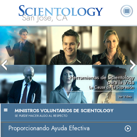
San Jose, CA
Acerca de
L. Ronald
¿Qué es
Ministros
Preguntas
Libros
Nosotros
Hubbard
Scientology?
Voluntarios
Frecuentes
Herramientas de Scientology
para la Vida
La Causa de la Supresión
Ver Video
MINISTROS VOLUNTARIOS DE SCIENTOLOGY
SE
PUEDE
HACER ALGO AL RESPECTO
Proporcionando Ayuda Efectiva