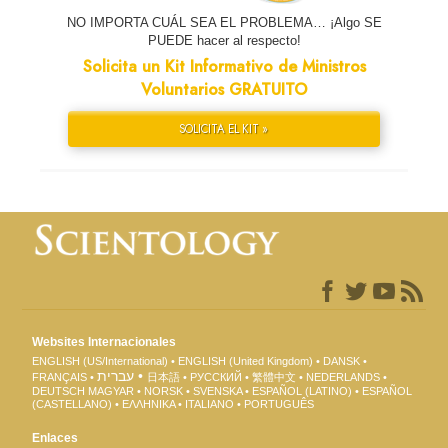
NO IMPORTA CUÁL SEA EL PROBLEMA… ¡Algo SE
PUEDE hacer al respecto!
Solicita un Kit Informativo de Ministros
Voluntarios GRATUITO
SOLICITA EL KIT »
Websites Internacionales
ENGLISH (US/International)
ENGLISH (United Kingdom)
DANSK
עברית
FRANÇAIS
日本語
РУССКИЙ
繁體中文
NEDERLANDS
DEUTSCH
MAGYAR
NORSK
SVENSKA
ESPAÑOL (LATINO)
ESPAÑOL
(CASTELLANO)
ΕΛΛΗΝΙΚA
ITALIANO
PORTUGUÊS
Enlaces