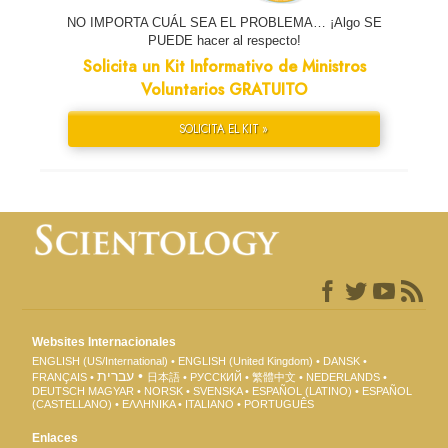
NO IMPORTA CUÁL SEA EL PROBLEMA… ¡Algo SE
PUEDE hacer al respecto!
Solicita un Kit Informativo de Ministros
Voluntarios GRATUITO
SOLICITA EL KIT »
Websites Internacionales
ENGLISH (US/International)
ENGLISH (United Kingdom)
DANSK
עברית
FRANÇAIS
日本語
РУССКИЙ
繁體中文
NEDERLANDS
DEUTSCH
MAGYAR
NORSK
SVENSKA
ESPAÑOL (LATINO)
ESPAÑOL
(CASTELLANO)
ΕΛΛΗΝΙΚA
ITALIANO
PORTUGUÊS
Enlaces