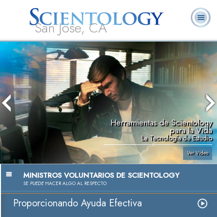
San Jose, CA
Acerca de
L. Ronald
¿Qué es
Ministros
Preguntas
Libros
Nosotros
Hubbard
Scientology?
Voluntarios
Frecuentes
Herramientas de Scientology
para la Vida
La Tecnología de Estudio
Ver Video
MINISTROS VOLUNTARIOS DE SCIENTOLOGY
SE
PUEDE
HACER ALGO AL RESPECTO
Proporcionando Ayuda Efectiva